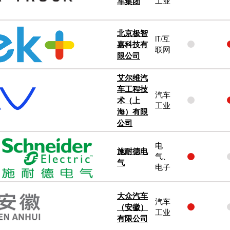
车集团
工业
北京极智
IT/互
嘉科技有
联网
限公司
艾尔维汽
车工程技
汽车
术（上
工业
海）有限
公司
电
施耐德电
气、
气
电子
大众汽车
汽车
（安徽）
工业
有限公司