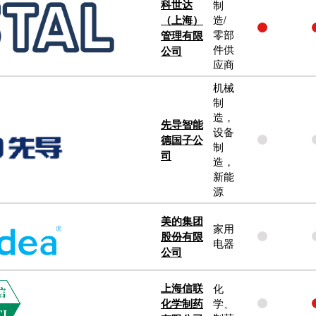
科世达
制
（上海）
造/
管理有限
零部
件供
公司
应商
机械
制
造，
先导智能
设备
德国子公
制
司
造，
新能
源
美的集团
家用
股份有限
电器
公司
上海信联
化
化学制药
学、