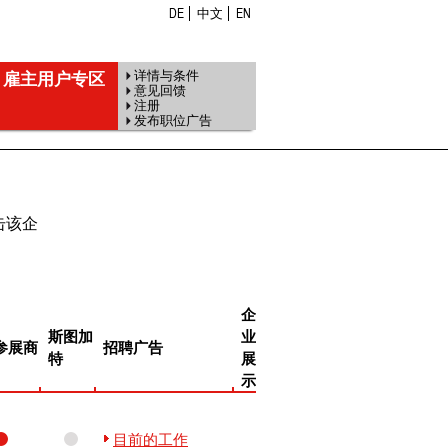
DE
中文
EN
雇主用户专区
详情与条件
意见回馈
注册
发布职位广告
点击该企
企
斯图加
业
参展商
招聘广告
特
展
示
目前的工作