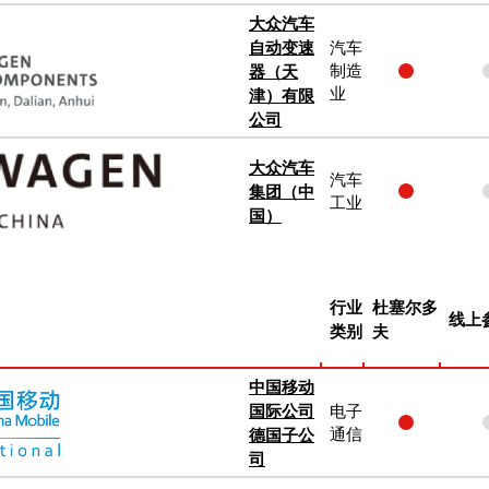
大众汽车
自动变速
汽车
器（天
制造
业
津）有限
公司
大众汽车
汽车
集团（中
工业
国）
行业
杜塞尔多
线上
类别
夫
中国移动
国际公司
电子
德国子公
通信
司