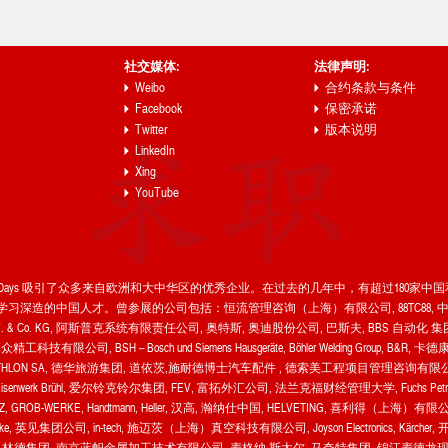
社交媒体:
法律声明:
Weibo
合约条款与条件
Facebook
保密承诺
Twitter
版本说明
LinkedIn
Xing
YouTube
areer Days 吸引了众多来自欧洲和大中华区的优秀企业。在过去的几年中，有超过18
深造的中国人才。曾参展的公司包括：恒流管理咨询（上海）有限公司, 88TC88, 中
Germany B.V. & Co. KG, 阿斯普克系统有限责任公司, 奥特斯, 奥迪股份公司, 巴斯夫, BBS 自动化 集团, 大荷
 博世, 苏州博众精工科技有限公司, BSH – Bosch und Siemens Hausgeräte, Böhler Welding
THLON SA, 德华旅游集团, 道依茨,施耐德博士汽车配件 , 德索美工程项目管理咨询有限公司, Drubba G
, Eisenwerk Brühl, 爱尔铃克铃尔集团, FEV, 富拓外汇公司, 法兰克福财经管理大学, Fuchs Petrolub SE
 Branch, GIZ, GROB-WERKE, Handtmann, Heller, 汉高, 瀚纳仕中国, HELVETING, 喜利得（上海）有限公司, ho
 英见集团公司, in-tech, 施迈茨（上海）真空科技有限公司, Joyson Electronics, Kärc
莱尼, 林德集团, 南京蓝帜金属加工技术有限公司, 麦格纳 斯太尔, 马夸特集团, 锦江麦德龙现