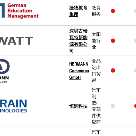
捷牧教育
教育
集团
服务
深圳古瑞
太阳
瓦特新能
能行
源有限公
业
司
食品
HERMANN
进出
Commerce
口贸
GmbH
易
汽车
制
造/
恒润科技
零部
件供
应商
汽车